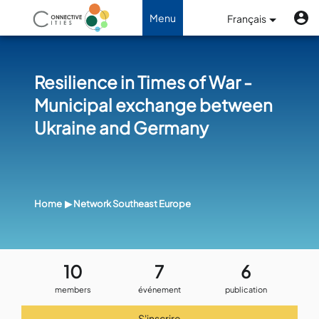
Aller au contenu principal
Me
Menu
Menu
Français
du
Toggle navigation
compte
de
Resilience in Times of War -
l'utilisateur
Municipal exchange between
Ukraine and Germany
Home
Network Southeast Europe
10
7
6
members
événement
publication
S'inscrire