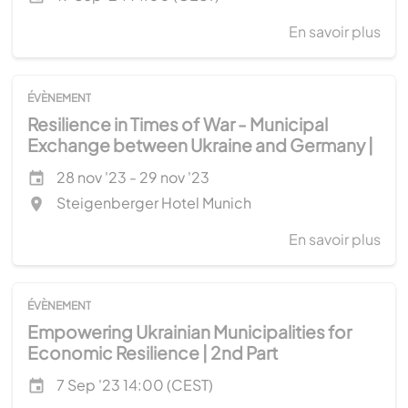
En savoir plus
sur
Wat
Ma
Tas
ÉVÈNEMENT
For
Resilience in Times of War - Municipal
Onl
Exchange between Ukraine and Germany |
Wor
Project Planning Workshop
Date de l'évênement
28 nov '23 - 29 nov '23
The event will take place at the
Steigenberger Hotel Munich
En savoir plus
sur
Res
in
Tim
ÉVÈNEMENT
of
Empowering Ukrainian Municipalities for
War
Economic Resilience | 2nd Part
-
Date de l'évênement
7 Sep '23 14:00 (CEST)
Mun