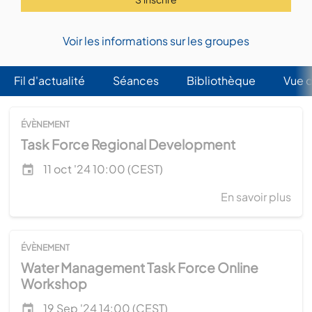
Voir les informations sur les groupes
Fil d'actualité
Séances
(onglet actif)
Bibliothèque
Vue 
Onglets
principaux
ÉVÈNEMENT
Task Force Regional Development
Date de l'évênement
11 oct '24 10:00 (CEST)
En savoir plus
sur
Tas
For
Reg
ÉVÈNEMENT
Dev
Water Management Task Force Online
Workshop
Date de l'évênement
19 Sep '24 14:00 (CEST)