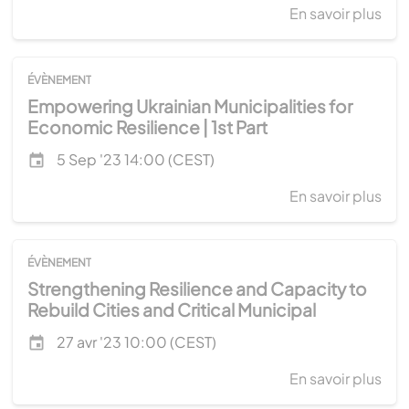
Exc
En savoir plus
sur
bet
Emp
Ukr
Ukr
and
Muni
ÉVÈNEMENT
Ger
for
Empowering Ukrainian Municipalities for
|
Eco
Economic Resilience | 1st Part
Pro
Res
Date de l'évênement
5 Sep '23 14:00 (CEST)
Pla
|
Wor
2nd
En savoir plus
sur
Part
Emp
Ukr
Muni
ÉVÈNEMENT
for
Strengthening Resilience and Capacity to
Eco
Rebuild Cities and Critical Municipal
Res
Infrastructure in Times of War - Part 2
Date de l'évênement
27 avr '23 10:00 (CEST)
|
1st
En savoir plus
sur
Part
Str