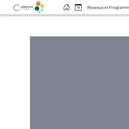
Menu
Réseaux et Program
du
compte
de
l'utilisateur