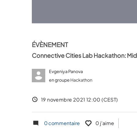
ÉVÈNEMENT
Connective Cities Lab Hackathon: M
Evgeniya Panova
en groupe
Hackathon
Date de l'évênement
19 novembre 2021 12:00 (CEST)
0
commentaire
0 j'aime