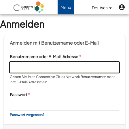
Direkt zum Inhalt
B
Benutzermenü
Menü
Deutsch
Navigation aktivieren/deaktiviere
Anmelden
Anmelden mit
Benutzername
oder
E-Mail
Benutzername oder E-Mail-Adresse
*
Geben Sie Ihren Connective Cities Network Benutzernamen oder
Ihre E-Mail-Adresse ein.
Passwort
*
Passwort vergessen?