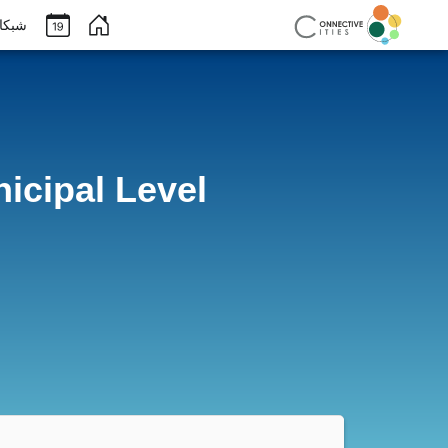
Benutzermenü
شبك
icipal Level