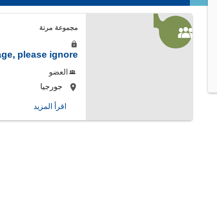
التبويبات
الأساسية
مجموعة مرنة
age, please ignore
العضو
located at:
جورجيا
اقرأ المزيد
about
test
page,
please
ignore