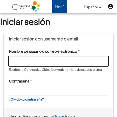
Pasar al contenido principal
M
Menú
Menú
Español
de
Navegación de palanca
Iniciar sesión
cuenta
de
usuario
Iniciar sesión con
username
o
email
Nombre de usuario o correo electrónico
*
Escribe tu Connective Cities Network nombre de usuario o email.
Contraseña
*
¿Olvidó su contraseña?
¿Aún no tienes una cuenta?
Registrarse