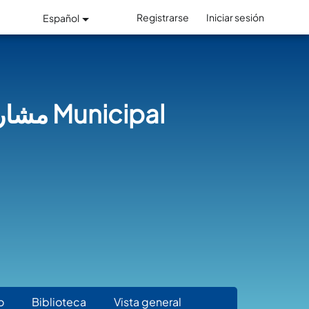
l
Registrarse
Iniciar sesión
Español
icipal
o
Biblioteca
Vista general