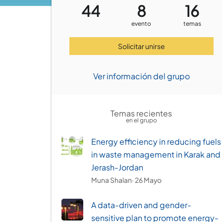
44
8
16
evento
temas
Solicitar unirse
Ver información del grupo
Temas recientes
en el grupo
Energy efficiency in reducing fuels
in waste management in Karak and
Jerash-Jordan
Muna Shalan
· 26 Mayo
A data-driven and gender-
sensitive plan to promote energy-