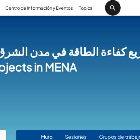
Pasar al contenido principa
Centro de Información y Eventos
Topics
مشاريع كفاءة الطاقة في مدن ا Mun
rojects in MENA
Muro
(solapa activa)
Sesiones
Grupos de trabaj