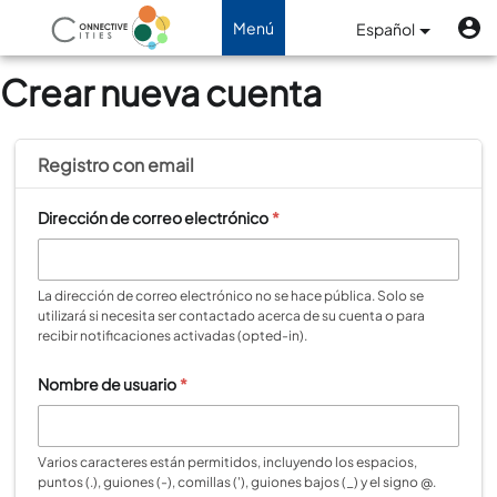
Pasar al contenido principal
M
Menú
Menú
Español
de
Navegación de palanca
Crear nueva cuenta
cuenta
de
usuario
Registro con
email
Dirección de correo electrónico
*
La dirección de correo electrónico no se hace pública. Solo se
utilizará si necesita ser contactado acerca de su cuenta o para
recibir notificaciones activadas (opted-in).
Nombre de usuario
*
Varios caracteres están permitidos, incluyendo los espacios,
puntos (.), guiones (-), comillas ('), guiones bajos (_) y el signo @.