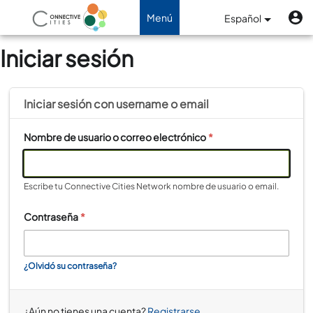
Pasar al contenido principal
M
Menú
Menú
Español
de
Navegación de palanca
Iniciar sesión
cuenta
de
usuario
Iniciar sesión con
username
o
email
Nombre de usuario o correo electrónico
*
Escribe tu Connective Cities Network nombre de usuario o email.
Contraseña
*
¿Olvidó su contraseña?
¿Aún no tienes una cuenta?
Registrarse